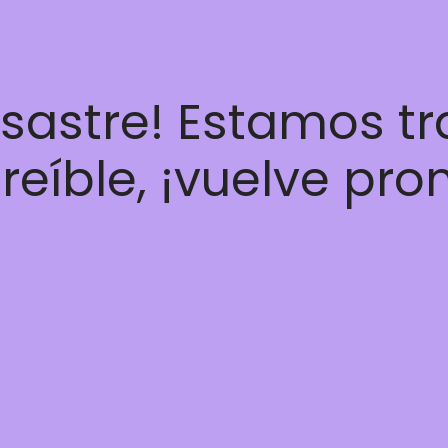
esastre! Estamos t
reíble, ¡vuelve pro