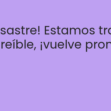
esastre! Estamos t
reíble, ¡vuelve pro