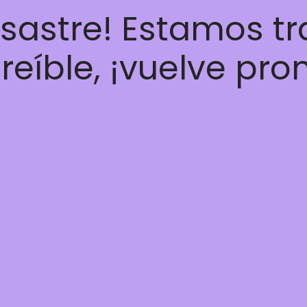
esastre! Estamos t
reíble, ¡vuelve pro