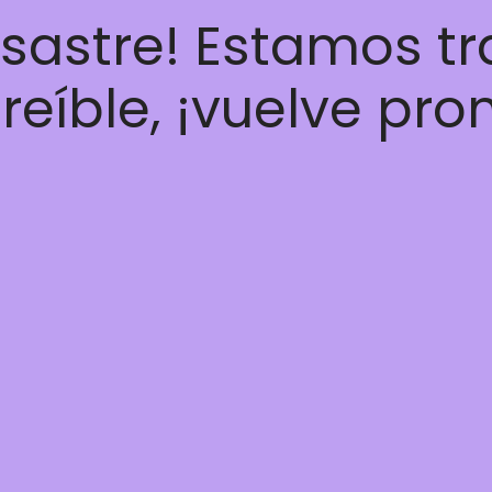
esastre! Estamos t
reíble, ¡vuelve pro