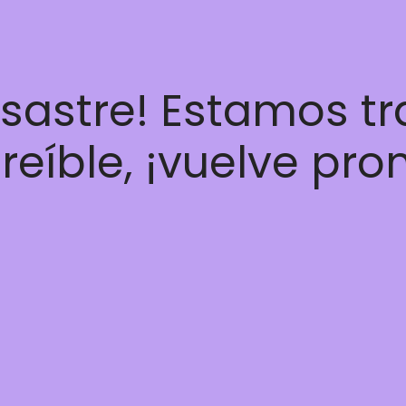
esastre! Estamos t
reíble, ¡vuelve pro