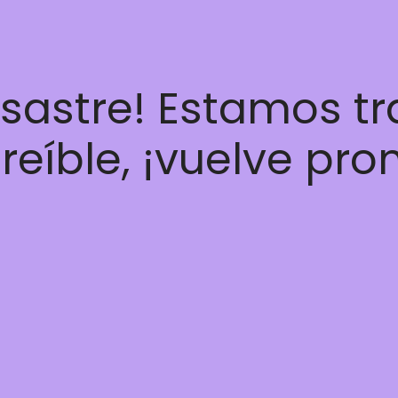
esastre! Estamos t
reíble, ¡vuelve pro