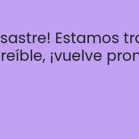
esastre! Estamos t
reíble, ¡vuelve pro