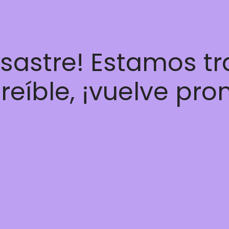
esastre! Estamos t
reíble, ¡vuelve pro