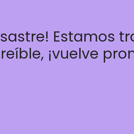
esastre! Estamos t
reíble, ¡vuelve pro