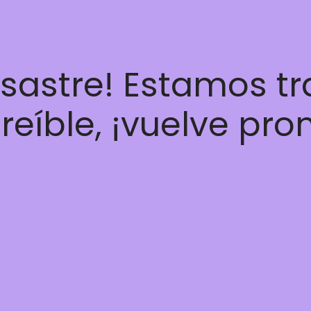
esastre! Estamos t
reíble, ¡vuelve pro