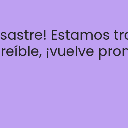
esastre! Estamos t
reíble, ¡vuelve pro