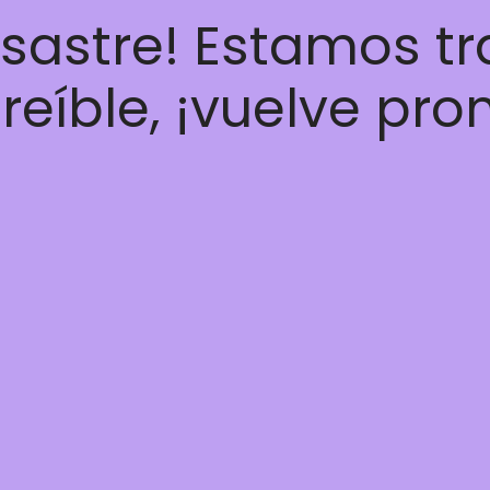
esastre! Estamos t
reíble, ¡vuelve pro