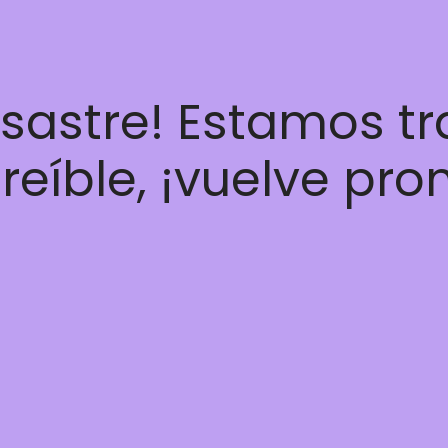
esastre! Estamos t
reíble, ¡vuelve pro