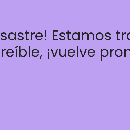
esastre! Estamos t
reíble, ¡vuelve pro