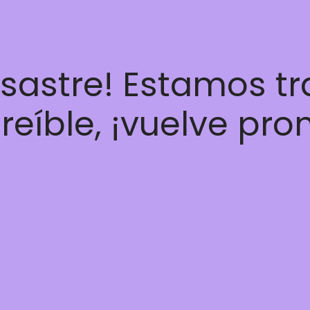
esastre! Estamos t
reíble, ¡vuelve pro