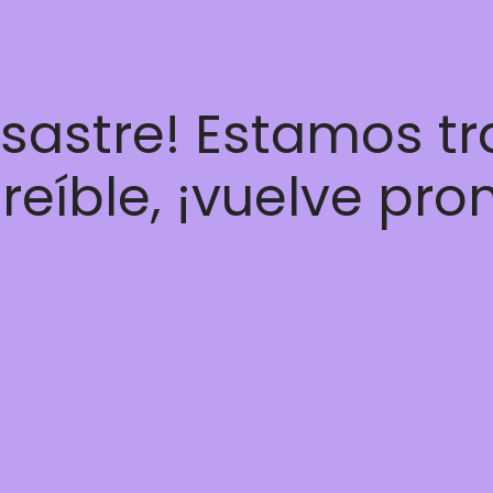
esastre! Estamos t
reíble, ¡vuelve pro