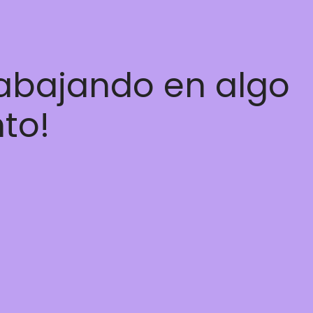
rabajando en algo
nto!