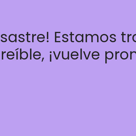
esastre! Estamos t
reíble, ¡vuelve pro