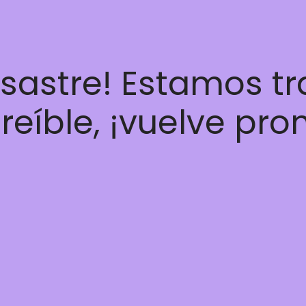
esastre! Estamos t
reíble, ¡vuelve pro