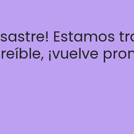
esastre! Estamos t
reíble, ¡vuelve pro