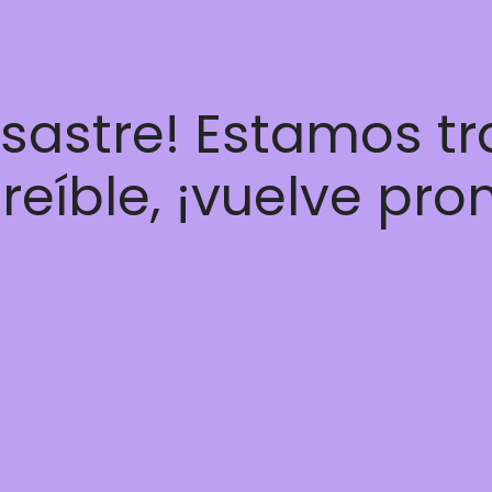
esastre! Estamos t
reíble, ¡vuelve pro