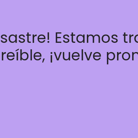
esastre! Estamos t
reíble, ¡vuelve pro