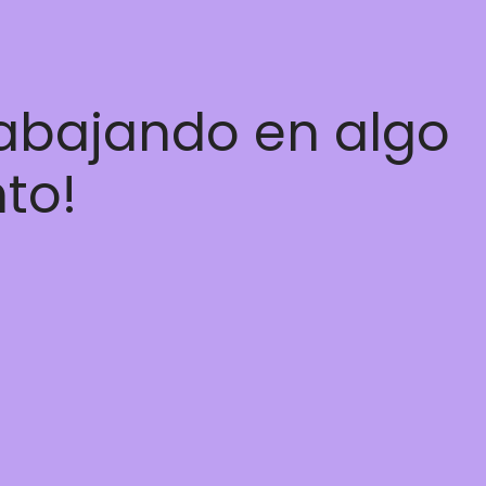
rabajando en algo
nto!