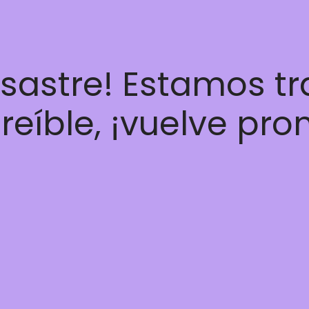
esastre! Estamos t
reíble, ¡vuelve pro