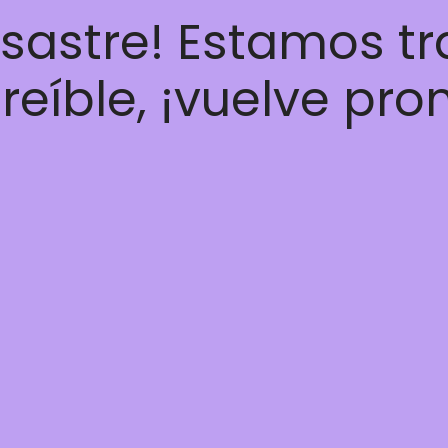
esastre! Estamos t
reíble, ¡vuelve pro