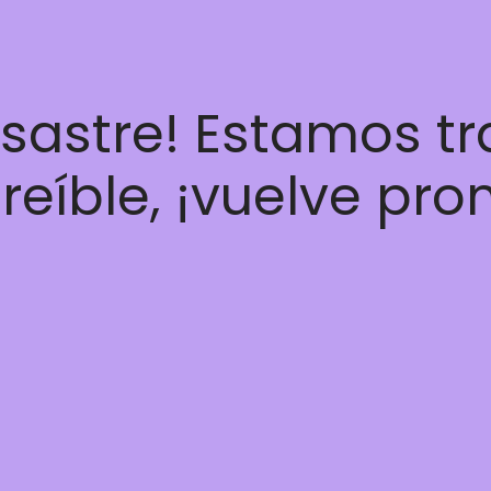
esastre! Estamos t
reíble, ¡vuelve pro