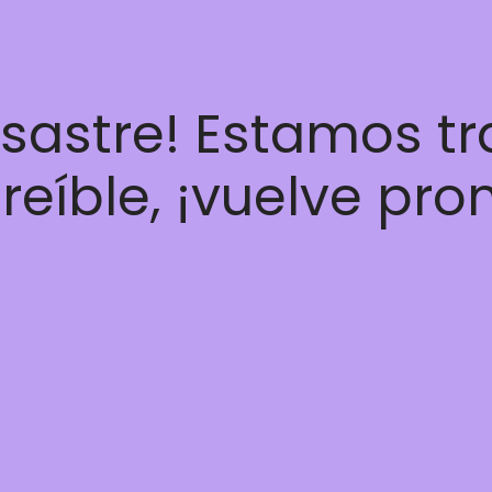
esastre! Estamos t
reíble, ¡vuelve pro