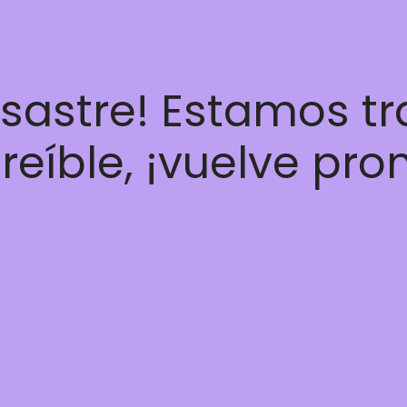
esastre! Estamos t
reíble, ¡vuelve pro