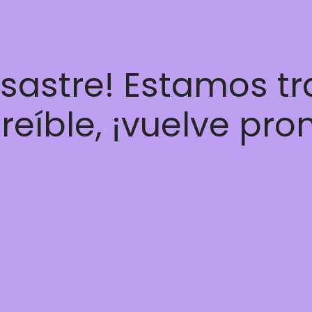
esastre! Estamos t
reíble, ¡vuelve pro