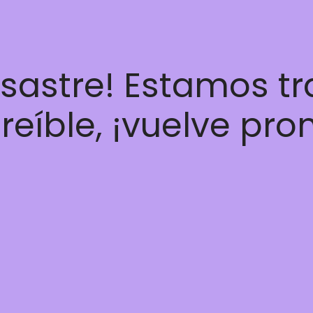
esastre! Estamos t
reíble, ¡vuelve pro