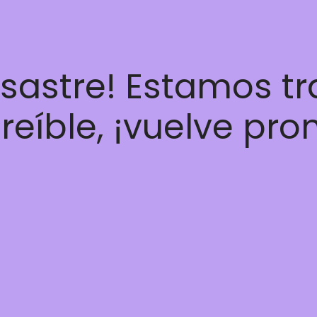
esastre! Estamos t
reíble, ¡vuelve pro