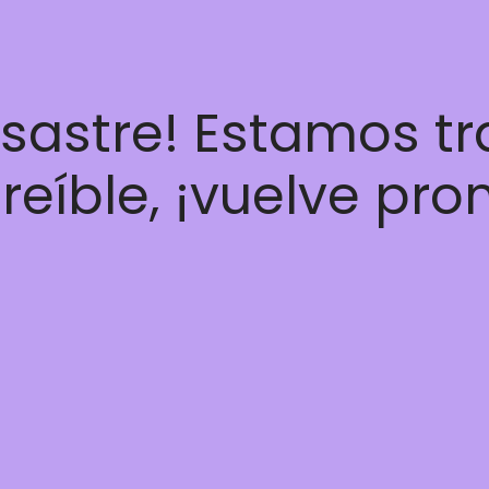
esastre! Estamos t
reíble, ¡vuelve pro