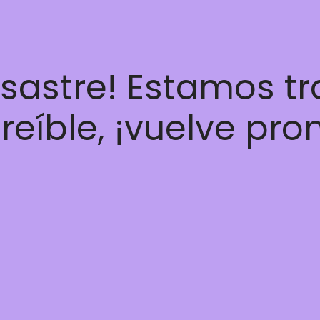
esastre! Estamos t
reíble, ¡vuelve pro