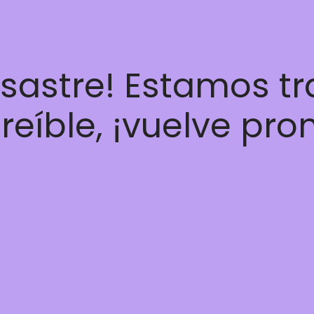
esastre! Estamos t
reíble, ¡vuelve pro