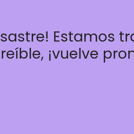
esastre! Estamos t
reíble, ¡vuelve pro