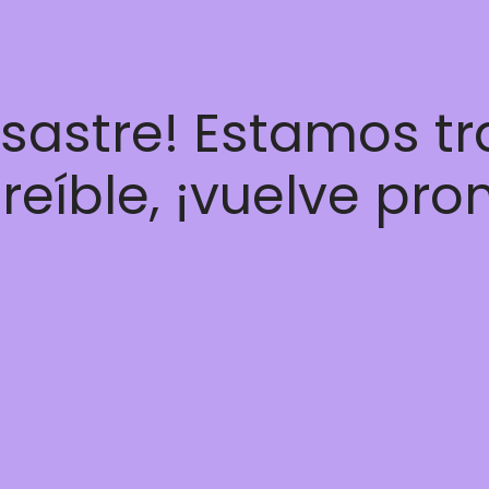
esastre! Estamos t
reíble, ¡vuelve pro