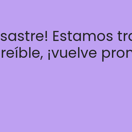
esastre! Estamos t
reíble, ¡vuelve pro