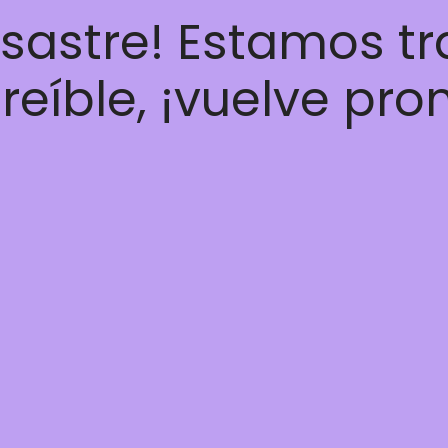
esastre! Estamos t
reíble, ¡vuelve pro