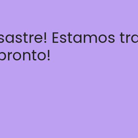
esastre! Estamos t
 pronto!