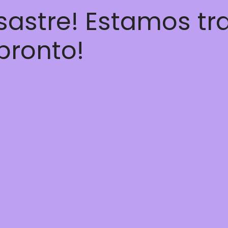
esastre! Estamos t
 pronto!