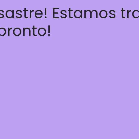
esastre! Estamos t
 pronto!