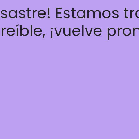
esastre! Estamos t
reíble, ¡vuelve pro