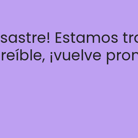
esastre! Estamos t
reíble, ¡vuelve pro