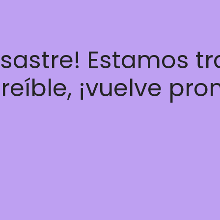
esastre! Estamos t
reíble, ¡vuelve pro